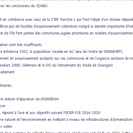
avec les conclusions du SDAEU.
 et en cohérence avec ceux de la STEP Tranche 1 qui font l’objet d’un dossier dépos
icie pas de facilités d’assainissement collectives malgré la densité importante d’ha
 l’île font parties des communes jugées prioritaires en matière d’assainissement 
tion sont trés insuffisants.
’à échéance 2032, la population classée en AC sera de l’ordre de 50000HBTS;
ipement en assainissement existants sur ces communes et de l’urgence sanitaire de m
Barakani 2000, Sélémani et le DD du lotissement du Stade de Ouangani.
raitement.
tiaires;
 une station d’épuration de 45000EHm
ocon
t, répond à l’axe et aux objectifs suivant FEDER-FSE 2014-2020 :
ne naturel et l’environnement en mettant à niveau les infrastructures d’alimentatio
ux usées