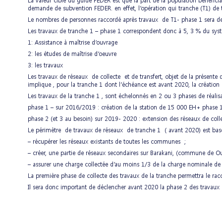
La valeur cible du guide FEDER est que la part de la population bénéficia
demande de subvention FEDER. en effet, l’opération qui tranche (T1) de
Le nombres de personnes raccordé après travaux de T1- phase 1 sera d
Les travaux de tranche 1 – phase 1 correspondent donc à 5, 3 % du syst
1: Assistance à maîtrise d’ouvrage
2: les études de maîtrise d’oeuvre
3: les travaux
Les travaux de réseaux de collecte et de transfert, objet de la prés
implique , pour la tranche 1 dont l’échéance est avant 2020, la créatio
Les travaux de la tranche 1 , sont échelonnés en 2 ou 3 phases de réalisa
phase 1 – sur 2016/2019 : création de la station de 15 000 EH+ phase 1 
phase 2 (et 3 au besoin) sur 2019- 2020 : extension des réseaux de collec
Le périmètre de travaux de réseaux de tranche 1 ( avant 2020) est basé 
– récupérer les réseaux existants de toutes les communes ;
– créer, une partie de réseaux secondaires sur Barakani, (commune de O
– assurer une charge collectée d’au moins 1/3 de la charge nominale de
La première phase de collecte des travaux de la tranche permettra le r
Il sera donc important de déclencher avant 2020 la phase 2 des travaux