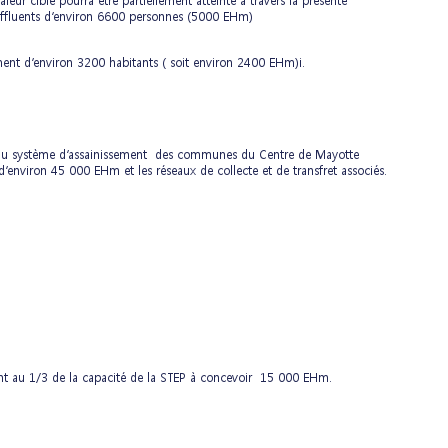
eur cible pourra être partiellement atteinte à travers la présente
 effluents d’environ 6600 personnes (5000 EHm)
ent d’environ 3200 habitants ( soit environ 2400 EHm)i.
nt du système d’assainissement des communes du Centre de Mayotte
environ 45 000 EHm et les réseaux de collecte et de transfret associés.
ant au 1/3 de la capacité de la STEP à concevoir 15 000 EHm.