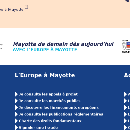
ope à Mayotte
Mayotte de demain dès aujourd’hui
AVEC L’EUROPE À MAYOTTE
L'Europe à Mayotte
A
Je consulte les appels à projet
A
Je consulte les marchés publics
L
Je découvre les financements européens
L
Je consulte les publications réglementaires
L
Charte des droits fondamentaux
L
Signaler une fraude
O