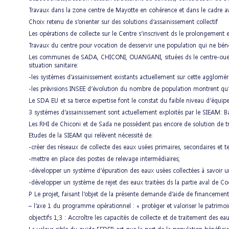
Travaux dans la zone centre de Mayotte en cohérence et dans le cadre 
Choix retenu de s’orienter sur des solutions d’assainissement collectif
Les opérations de collecte sur le Centre s’inscrivent ds le prolongement
Travaux du centre pour vocation de desservir une population qui ne bénéf
Les communes de SADA, CHICONI, OUANGANI, situées ds le centre-ouest de
situation sanitaire:
-les systèmes d’assainissement existants actuellement sur cette aggloméra
-les prévisions INSEE d’évolution du nombre de population montrent qu
Le SDA EU et sa tierce expertise font le constat du faible niveau d’équ
3 systèmes d’assainissement sont actuellement exploités par le SIEAM: 
Les RHI de Chiconi et de Sada ne possèdent pas encore de solution de t
Etudes de la SIEAM qui relèvent nécessité de:
-créer des réseaux de collecte des eaux usées primaires, secondaires et ter
-mettre en place des postes de relevage intermédiaires;
-développer un système d’épuration des eaux usées collectées à savoir
-développer un système de rejet des eaux traitées ds la partie aval de C
P Le projet, faisant l’objet de la présente demande d’aide de financemen
– l’axe 1 du programme opérationnel : « protéger et valoriser le patrimoi
objectifs 1;3 : Accroître les capacités de collecte et de traitement des ea