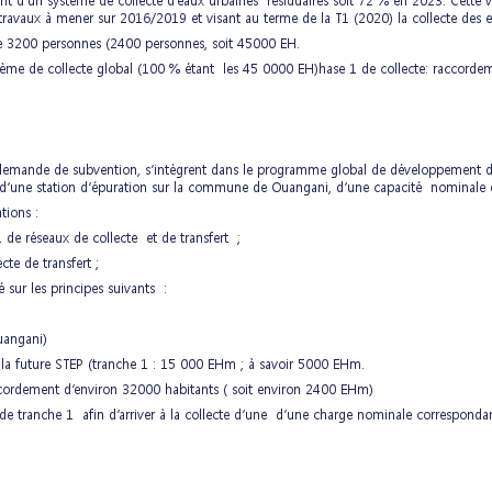
nt d’un système de collecte d’eaux urbaines résiduaires soit 72 % en 2023. Cette val
 travaux à mener sur 2016/2019 et visant au terme de la T1 (2020) la collecte des
e 3200 personnes (2400 personnes, soit 45000 EH.
ème de collecte global (100 % étant les 45 0000 EH)hase 1 de collecte: raccordem
ente demande de subvention, s’intègrent dans le programme global de développeme
n d’une station d’épuration sur la commune de Ouangani, d’une capacité nominale d’
tions :
de réseaux de collecte et de transfert ;
te de transfert ;
sur les principes suivants :
uangani)
 la future STEP (tranche 1 : 15 000 EHm ; à savoir 5000 EHm.
accordement d’environ 32000 habitants ( soit environ 2400 EHm)
 de tranche 1 afin d’arriver à la collecte d’une d’une charge nominale correspond