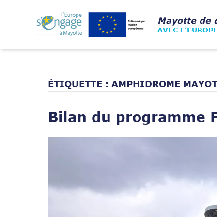
Skip
to
Home
Mayotte de 
content
AVEC L’EUROP
ÉTIQUETTE :
AMPHIDROME MAYOT
Bilan du programme 
Open post