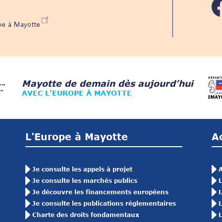
ope à Mayotte
Mayotte de demain dès aujourd’hui
AVEC L’EUROPE À MAYOTTE
L'Europe à Mayotte
A
Je consulte les appels à projet
A
Je consulte les marchés publics
L
Je découvre les financements européens
L
Je consulte les publications réglementaires
L
Charte des droits fondamentaux
L