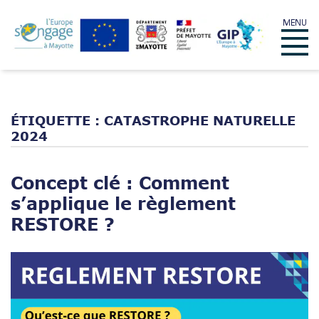
Skip
MENU
to
Menu
content
ÉTIQUETTE :
CATASTROPHE NATURELLE
2024
Concept clé : Comment
s’applique le règlement
RESTORE ?
Open post