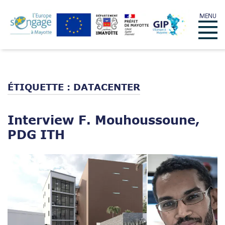
Skip
MENU
to
Menu
content
ÉTIQUETTE :
DATACENTER
Interview F. Mouhoussoune,
PDG ITH
Open post