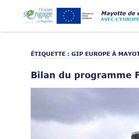
Skip
to
Home
Mayotte de 
content
AVEC L’EUROP
ÉTIQUETTE :
GIP EUROPE À MAYO
Bilan du programme 
Open post