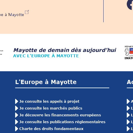
ope à Mayotte
Mayotte de demain dès aujourd’hui
AVEC L’EUROPE À MAYOTTE
L'Europe à Mayotte
A
Je consulte les appels à projet
A
Je consulte les marchés publics
L
Je découvre les financements européens
L
Je consulte les publications réglementaires
L
Charte des droits fondamentaux
L