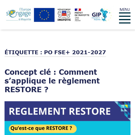
Skip
MENU
to
Menu
content
ÉTIQUETTE :
PO FSE+ 2021-2027
Concept clé : Comment
s’applique le règlement
RESTORE ?
Open post