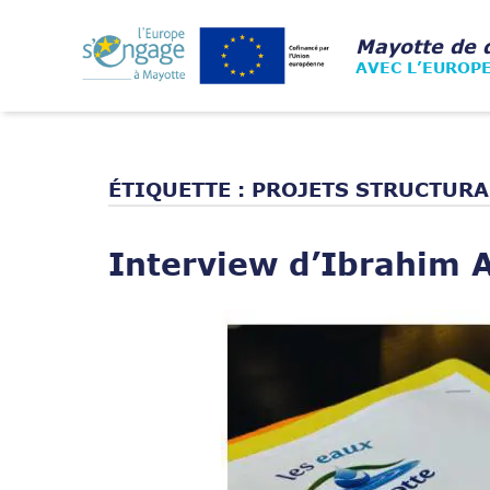
Skip
to
Home
Mayotte de 
content
AVEC L’EUROP
ÉTIQUETTE :
PROJETS STRUCTURA
Interview d’Ibrahim
Open post