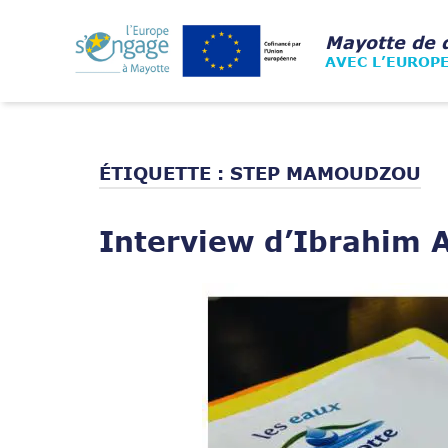
Skip
to
Home
Mayotte de 
content
AVEC L’EUROP
ÉTIQUETTE :
STEP MAMOUDZOU
Interview d’Ibrahim
Open post