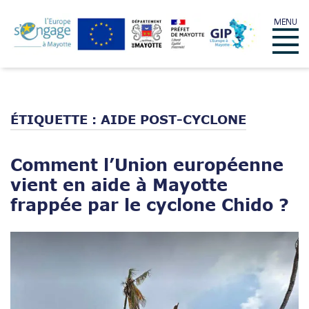
Skip
MENU
to
Menu
content
ÉTIQUETTE :
AIDE POST-CYCLONE
Comment l’Union européenne
vient en aide à Mayotte
frappée par le cyclone Chido ?
Open post