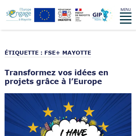
Skip
MENU
to
Menu
content
ÉTIQUETTE :
FSE+ MAYOTTE
Transformez vos idées en
projets grâce à l’Europe
Open post