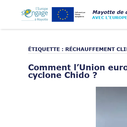
Skip
to
Home
Mayotte de 
content
AVEC L’EUROP
ÉTIQUETTE :
RÉCHAUFFEMENT CL
Comment l’Union euro
cyclone Chido ?
Open post